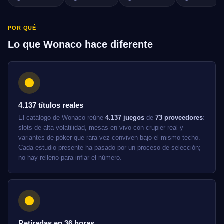
POR QUÉ
Lo que Wonaco hace diferente
4.137 títulos reales
El catálogo de Wonaco reúne
4.137 juegos
de
73 proveedores
:
slots de alta volatilidad, mesas en vivo con crupier real y
variantes de póker que rara vez conviven bajo el mismo techo.
Cada estudio presente ha pasado por un proceso de selección;
no hay relleno para inflar el número.
Retiradas en 36 horas