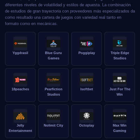
diferentes niveles de volatilidad y estilos de apuesta. La combinación
de estudios de gran trayectoria con proveedores más especializados da
como resultado una cartera de juegos con variedad real tanto en
formato como en mecánicas.
Yggdrasil
Blue Guru
Poggiplay
Triple Edge
Games
Studios
18peaches
Pearfiction
Isoftbet
Just For The
Studios
Win
Jelly
Nolimit City
Octoplay
Max Win
Entertainment
Gaming