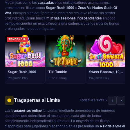
Mecánicas como las
cascadas
y los multiplicadores acumulativos,
presentes en títulos como
Sugar Rush 1000
o
Zeus Vs Hades Gods Of
War
, encajan bien aquí porque el bonus se resuelve rápido sin perder
profundidad. Quien busca
muchas sesiones independientes
en poco
tiempo encuentra en esta categoría una cadencia que los slots de bonos
prolongados no pueden igualar.
TENDENCIA
Sugar Rush 1000
Tiki Tumble
Sweet Bonanza 1000
Pragmatic Play
Push Gaming
Pragmatic Play
Tragaperras al Límite
‹
›
Todas las slots
Las
tragaperras online
funcionan mediante generadores de números
aleatorios que determinan el resultado de cada giro de forma
completamente independiente al anterior. La mayoría de los títulos
disponibles para jugadores hispanohablantes presentan un
RTP de entre el