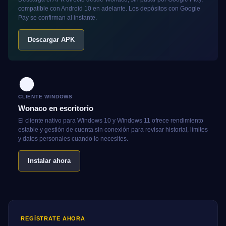
compatible con Android 10 en adelante. Los depósitos con Google
Pay se confirman al instante.
Descargar APK
CLIENTE WINDOWS
Wonaco en escritorio
El cliente nativo para Windows 10 y Windows 11 ofrece rendimiento
estable y gestión de cuenta sin conexión para revisar historial, límites
y datos personales cuando lo necesites.
Instalar ahora
REGÍSTRATE AHORA