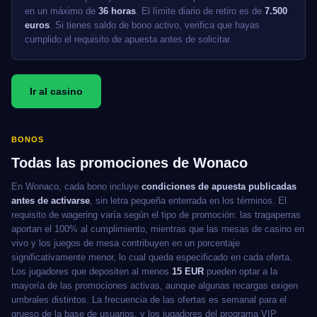
en un máximo de
36 horas
. El límite diario de retiro es de
7.500
euros
. Si tienes saldo de bono activo, verifica que hayas
cumplido el requisito de apuesta antes de solicitar.
Ir al casino
BONOS
Todas las promociones de Wonaco
En Wonaco, cada bono incluye
condiciones de apuesta publicadas
antes de activarse
, sin letra pequeña enterrada en los términos. El
requisito de wagering varía según el tipo de promoción: las tragaperras
aportan el 100% al cumplimiento, mientras que las mesas de casino en
vivo y los juegos de mesa contribuyen en un porcentaje
significativamente menor, lo cual queda especificado en cada oferta.
Los jugadores que depositen al menos
15 EUR
pueden optar a la
mayoría de las promociones activas, aunque algunas recargas exigen
umbrales distintos. La frecuencia de las ofertas es semanal para el
grueso de la base de usuarios, y los jugadores del programa VIP