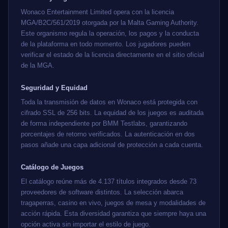
Wonaco Entertainment Limited opera con la licencia
MGA/B2C/561/2019 otorgada por la Malta Gaming Authority.
Este organismo regula la operación, los pagos y la conducta
de la plataforma en todo momento. Los jugadores pueden
verificar el estado de la licencia directamente en el sitio oficial
de la MGA.
Seguridad y Equidad
Toda la transmisión de datos en Wonaco está protegida con
cifrado SSL de 256 bits. La equidad de los juegos es auditada
de forma independiente por BMM Testlabs, garantizando
porcentajes de retorno verificados. La autenticación en dos
pasos añade una capa adicional de protección a cada cuenta.
Catálogo de Juegos
El catálogo reúne más de 4.137 títulos integrados desde 73
proveedores de software distintos. La selección abarca
tragaperras, casino en vivo, juegos de mesa y modalidades de
acción rápida. Esta diversidad garantiza que siempre haya una
opción activa sin importar el estilo de juego.