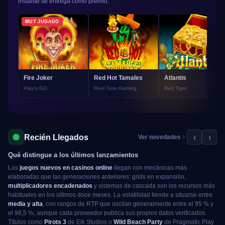
instante se entrega como premio.
MUY JUGADO
Fire Joker
Red Hot Tamales
Atlantis
Play'n GO
Reel Time Gaming
Red Tiger
Recién Llegados
‹
›
Ver novedades
Qué distingue a los últimos lanzamientos
Los
juegos nuevos en casinos online
llegan con mecánicas más
elaboradas que las generaciones anteriores: grids en expansión,
multiplicadores encadenados
y sistemas de cascada son los recursos más
habituales en los últimos doce meses. La volatilidad tiende a situarse entre
media y alta
, con rangos de RTP que oscilan generalmente entre el 95 % y
el 96,5 %, aunque cada proveedor publica sus propios datos verificados.
Títulos como
Pirots 3
de Elk Studios o
Wild Beach Party
de Pragmatic Play