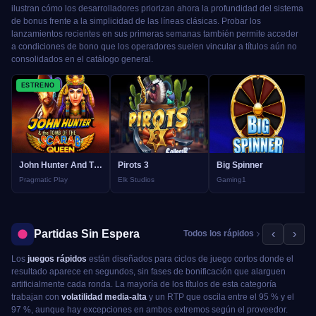
ilustran cómo los desarrolladores priorizan ahora la profundidad del sistema
de bonus frente a la simplicidad de las líneas clásicas. Probar los
lanzamientos recientes en sus primeras semanas también permite acceder
a condiciones de bono que los operadores suelen vincular a títulos aún no
consolidados en el catálogo general.
ESTRENO
John Hunter And The Tomb Of Scarab Queen
Pirots 3
Big Spinner
Pragmatic Play
Elk Studios
Gaming1
Partidas Sin Espera
‹
›
Todos los rápidos
Los
juegos rápidos
están diseñados para ciclos de juego cortos donde el
resultado aparece en segundos, sin fases de bonificación que alarguen
artificialmente cada ronda. La mayoría de los títulos de esta categoría
trabajan con
volatilidad media-alta
y un RTP que oscila entre el 95 % y el
97 %, aunque hay excepciones en ambos extremos según el proveedor.